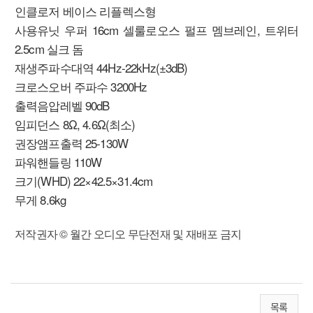
인클로저 베이스 리플렉스형
사용유닛 우퍼 16cm 셀룰로오스 펄프 멤브레인, 트위터
2.5cm 실크 돔
재생주파수대역 44Hz-22kHz(±3dB)
크로스오버 주파수 3200Hz
출력음압레벨 90dB
임피던스 8Ω, 4.6Ω(최소)
권장앰프출력 25-130W
파워핸들링 110W
크기(WHD) 22×42.5×31.4cm
무게 8.6kg
저작권자 © 월간 오디오 무단전재 및 재배포 금지
목록