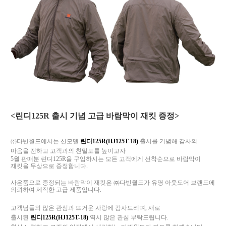
<린디125R 출시 기념 고급 바람막이 재킷 증정>
㈜다빈월드에서는 신모델
린디125R(HJ125T-18)
출시를 기념해 감사의
마음을 전하고 고객과의 친밀도를 높이고자
5월 판매분 린디125R을 구입하시는 모든 고객에게 선착순으로 바람막이
재킷을 무상으로 증정합니다.
사은품으로 증정되는 바람막이 재킷은 ㈜다빈월드가 유명 아웃도어 브랜드에
의뢰하여 제작한 고급 제품입니다.
고객님들의 많은 관심과 뜨거운 사랑에 감사드리며, 새로
출시된
린디125R(HJ125T-18)
역시 많은 관심 부탁드립니다.