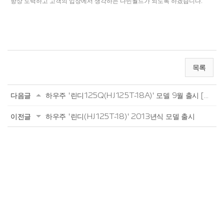
항상 노력하고 고객의 입장에서 생각하는 다빈월드가 되도록 하겠습니다.
목록
다음글
하우주 '린디125Q(HJ125T-18A)' 모델 9월 출시 [2013.7]
이전글
하우주 '린디(HJ125T-18)' 2013년식 모델 출시