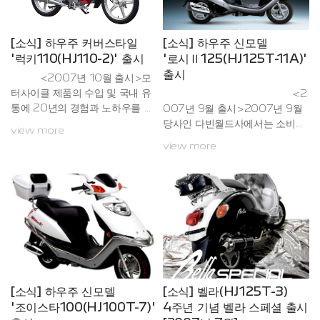
성을 보유하였으며, 프런트에
었다.다창지앙 그룹의 "Haoju
는 유압식 듀얼 캘리퍼 브레이크
e"는 브랜드 가치가 77억 9100
시스템을 장착하고 있습니다. 또
만 위엔(한화 약 1...
[소식] 하우주 커버스타일
[소식] 하우주 신모델
한, 스카이 호크(HJ125T-16)는
'럭키110(HJ110-2)' 출시
'로시Ⅱ125(HJ125T-11A)'
이번에 출시될 캬브레타(Carbur
출시
<2007년 10월 출시>모
etor) 방식뿐만이 아닌 ...
터사이클 제품의 수입 및 국내 유
<2
통에 20년의 경험과 노하우를 바
007년 9월 출시>2007년 9월
탕으로 한 당사인 다빈월드사와 5
당사인 다빈월드사에서는 소비자
view more
년 연속 중국 매출, 생산, 판매에
님들의 로시에 대한 뜨거운 호응
view more
서 1위를 고수하고 있는 기술력의
에 힘입어 후속모델인 로시Ⅱ125
다창지앙사와 함께 드디어 2007
(HJ125T-11A)를 새롭게 출시 하
년 10월부터 국내에 110cc급 커
게 되었습니다. 이번에 당사에서
브 스타일 모터사이클인 럭키110
출시 된 로시Ⅱ(HJ125T-11A)는
(HJ110-2)을 출시하게 되었습니
이미 국내에서 널리 호평 받고 있
다. 이번에 당사에서 출시 될 럭키
는 로시의 ...
(HJ110-2)는 최고 성능의 강력한
자동 4단 엔진을 탑재하고 있으
며, 유연한 핸들링과 더불어 인체
공학적으로 개발된 시트를 내장하
[소식] 하우주 신모델
[소식] 벨라(HJ125T-3)
고 있으며, 전반...
'조이스타100(HJ100T-7)'
4주년 기념 벨라 스페셜 출시