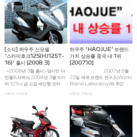
장 적합한 모터사이클이며, 이미
다.이번 유로III 모델로 출시된 스
출시, 호황리에 판매되고 있는 고
카이 호크(HJ125T-16)는 엔진
급 세단인 스카이 호크(HJ125T-
및 실린더 상에 CMC(Ceramic
16)의 엔진 및 실린더 상에 설치
Matrix Composite) 방식을 새
된 CMC(Ceramic Matrix Co
로이 채택한 모델로서, 기존의 타
mposite) 방식을 그대로 채택한
엔진 실린더에 비해 마찰 강도를
모델로서, 기존의 타 엔진 실린더
현저히 낮추는 신기술이 도입되었
에 비해 마찰 강도를 현저히 낮추
습니다. 이로 인해 보다 부드러운
[소식] 하우주 신모델
하우주 'HAOJUE' 브랜드
는 기술이 도입되었습니다. 이로
가속성을 느끼실 수 있으시며, 소
'스카이호크125(HJ125T-
가치 상승률 중국 내 1위
인해 효율적인 연비 및 소음과
음과 내구성이 더욱 향상됨과 ...
16)' 출시 [2008.3]
[2007.10]
내...
<2008년 3월 출시>당사인 다
2007년 6월
빈월드사에서 2008년 3월 드디
22일 세계 브랜드 연구소(World
어 125cc급 고급 세단형 모터사
Brand Laboratoy)와 주간 세
이클 스카이 호크(HJ125T-16)를
계 경영 매거진(World Manag
view more
view more
한국 시장에 론칭 하게 되었습니
er Weely Magazine)이 공동
다.이번 출시된 스카이 호크(HJ1
주최하는 2007년 중국 탑 브랜
25T-16)는 현재 국내에 출시된
드 500선(China Brand Top
전 하우주 모델 중 가장 크고 세련
500 List) 선정을 위한 제 4차
된 차체를 보유하고 있으면서
중국 브랜드 정상회의(Chinese
도 하우주 브랜드의 이미 널리 알
Brands Summit)가 중국 그레
려진 장점인 내구성 및 주행안정
이트 홀(Grate Hall)에서 개최되