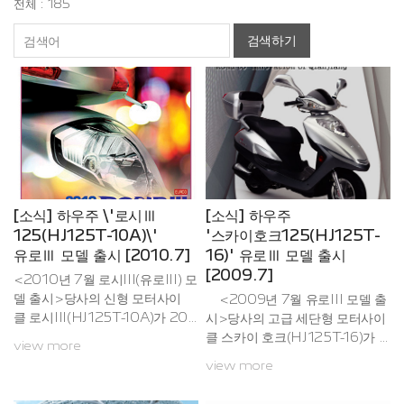
전체 : 185
검색하기
[소식] 하우주 \'로시Ⅲ
[소식] 하우주
125(HJ125T-10A)\'
'스카이호크125(HJ125T-
유로Ⅲ 모델 출시 [2010.7]
16)' 유로Ⅲ 모델 출시
[2009.7]
<2010년 7월 로시III(유로III) 모
델 출시>당사의 신형 모터사이
<2009년 7월 유로III 모델 출
클 로시III(HJ125T-10A)가 201
시>당사의 고급 세단형 모터사이
0년 하반기를 맞이 하여 한국 시
클 스카이 호크(HJ125T-16)가 2
view more
장에 새로이 출시 하게 되었습니
009년을 맞이 하여 한국 시장에
view more
다.이번 로시III 모델은 현재 한국
부합하는 유로III 모델로 2009년
에서 강화된 배출가스 방식에 가
7월 새로이 출시 하게 되었습니