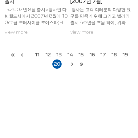
출시
[2007년 7월]
<2007년 8월 출시>당사인 다
당사는 고객 여러분의 다양한 요
빈월드사에서 2007년 8월에 10
구를 만족키 위해 그리고 벨라의
0cc급 모터사이클 조이스타(HJ1
출시 4주년을 즈음 하여, 위와 같
00T-7)를 소비자 님들께 소개드
이 벨라스페셜을 새로이 출시 하
view more
view more
리게 되었습니다. 이미 당사에서
게 되었습니다. 벨라 스페셜은 2
는 트렌디(HJ100T-3)을 통해 국
년여의 연구 개발을 거친 머플러
내에서 미약한 100cc급 모터사
가 장착되어 있으며, 고급스런 발
이클 시장을 개척한 바 있습니
판, 안락한 등받이, 세련된 리어백
11
12
13
14
15
16
17
18
19
다. 트렌디에 대한 소비자님들의
등 신세대의 감각에 맞춰 새로이
20
뜨거운 사랑을 도약으로 당사는
출시 되었습니다. 또 한, 4주년 기
더욱 엎그레이드 된 조이스타(HJ
념으로 벨라 스페셜을 150대를
100T-7)를 출시하게 된 것을 기
한정하여 파격적인 가격으로 판매
쁘게 생각 합니다.이번 출시된 조
하게 되었습니다. 자세한 사항에
이스타(HJ100T-7)는 트렌디의
대해서는 저희 제품 총판매를 담
장점인 최고 효율의 연비, 100cc
당하고 있는 아사모터스로 연락해
라고 믿어지지 않을 정도의 엔진
주시기 바랍니다. 아사모터스의
의 힘을 더욱 극대화 하였으...
고객 상...