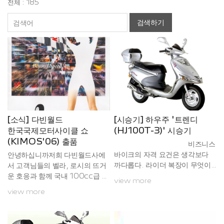
전체 : 185
검색하기
[소식] 다빈월드
[시승기] 하우주 '트렌디
한국국제모터사이클 쇼
(HJ100T-3)' 시승기
(KIMOS'06) 출품
비즈니스
바이크의 자격 요건은 생각보다
안녕하십니까저희 다빈월드사에
까다롭다. 라이더 복장이 무엇이
서 고객님들의 벨라, 로시의 뜨거
든 가리지 않고 어울려야 하며 누
운 호응과 함께 국내 100cc급 모
view more
구나 쉽게 조종할 수 있어야 하고
터사이클 시장을 개척할 트렌디의
view more
내구성이 뛰어나야 한다. 높은 연
론칭에 즈음하여 2006년도 한국
비는 기본이고 차량 가격도 저렴
국제모터사이클쇼에 아래의 다빈
해야 한다. 어찌 보면 화려하고 기
월드 모델을 출품을 하게 되었습