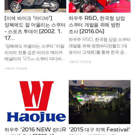
급 모터 사이클의 신기원을 이룩
한 구석은 전혀 발견되지 않았
하리라 판단됩니다. 국내 모터사
다. 국산제품과 비교해도 한국 메
이클보다 작은 차체지만 역동적인
이커들이 긴장하겠구나라는 생각
[이색 바이크 '아디바']
하우주 R&D, 한국형 상업
힘과 놀라운 연비는 상업용으로
이 들 정도다.풍부한 인력과 급성
양복에도 잘 어울리는 스쿠터
스쿠터 개발을 위해 방한
다른 ...
장하는 경제력을 이용한 중국의
- 스포츠 투데이 [2002. 1.
조사 [2016.04]
맹추격이 매섭다. 깜찍한 외형을
17...
하우주 R&D, 한국형 상업 스쿠터
가진 클래식 스쿠...
개발을 위해 방한㈜다빈월드 (대
‘양복에도 어울리는 스쿠터.’이탈
표이사 고재희)를 통해 한국 공식
리아의 전통 깊은 바이크 메이커
런칭 이후 올해 15년째 탄탄한 브
베넬리의 125㏄ 스쿠터 아디바
view more
랜드 인지도를 구축하고 있는 중
는 평소에는 일반 스쿠터처럼 타
view more
국 모터사이클 대표기업 하우주
다가 비가 오면 뚜껑을 닫을 수 있
(豪爵)에서 한국형 상업 스쿠터 개
게 설계된 신개념 탈것이다. 스쿠
발을 위한 시장조사 및 기술분석
터를 교통수단으로 많이 사용하는
을 위해 지난 4월 18일~26일, 한
유럽에서는 이미 일반화된 스타
국을 방문하였다.하우주홀딩스는
일. 양복을 입고 타도 전혀 어색하
중국 모터사이클 판매량 12년 연
지 않은 데다 비가 와도 탈 수 있다
속 1위, 고객 만족도평가 11년 연
는 점에서 일반 스쿠터보다 편리
속 5성급평가, 브랜드 가치가 33
하다.아디바는 차분하면서도 중후
5.78억 RMB로(한화 약 5조 71
한 디자인에 기존의 스쿠터에서는
00억원) 동종 업...
기대할 수 없었던 카스테레오,대
하우주 ‘2016 NEW 린디R
'2015 대구 치맥 Festival'
용량 트렁크 등 다양한 옵션을 갖