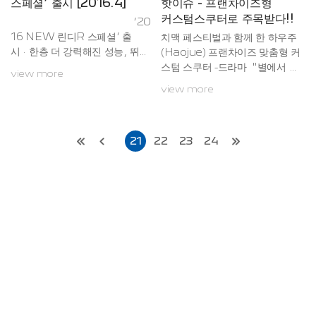
스페셜’ 출시 [2016.4]
핫이슈 - 프랜차이즈형
추고 있다. 일반 스쿠터를 경자동
커스텀스쿠터로 주목받다!!
‘20
차의 이미지로 놓...
16 NEW 린디R 스페셜’ 출
치맥 페스티벌과 함께 한 하우주
시 · 한층 더 강력해진 성능, 뛰어
(Haojue) 프랜차이즈 맞춤형 커
난 출발가속과 더욱 강력해진 파
스텀 스쿠터 -드라마 "별에서 온
view more
워!· 국내 라이더의 취향과 니즈를
그대 ( 주연: 전지현, 김수현) " 로
view more
제대로 저격, 엣지있는 디자인!
한류열풍까지 일으킨 "치맥" 문화
· 한국시장을 위해 업그레이드 개
가그 본고장인 대구에서 초대형급
발된 하우주사의 특별기획작! 그
페스티벌로 공식 행사화 된지 이
동안 스프린터 모델인 린디R을 사
제 3년차.2015 대구 치맥 Festi
21
22
23
24
랑해 주신 고객분들에게 다시 한
val이 7월 22일부터 26일까지
번 감사의 인사를 드립니다.이러
대구 두류공원에서 진행되었다.국
한 고객분들의 관심에 보답하...
내 유명 프랜차이즈 치킨 브랜드
와의 콜라보레이션을 통해각 브랜
드의 CI 와 이미지에 걸맞는 튜닝
으로 치맥페스티벌 핫이슈로 떠올
라 - 일반 관람객들은 물론,참여한
브랜드 업체들로부터도 당사 하우
주 스쿠터에 대한 커스텀화 서비
스...