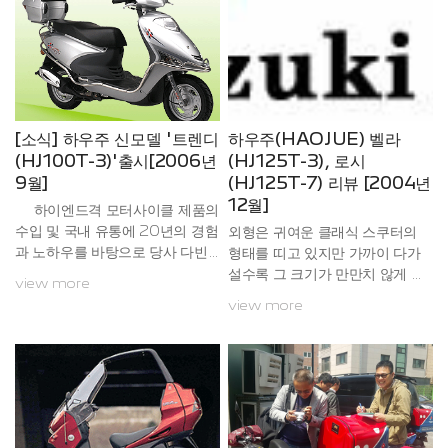
발한 디자인의 취미성 탈 것들보
니다. 이번에 대구에서 개최될 국
다 만들기 어 려운 것임에 틀림없
제모터사이클쇼는 국,내외 유수의
다. 그리고 이러한 비즈니스 바이
모터사이클사가 모두 출품을 하는
크의 모든 조건을 만족시키는 하
국제적인 규모로써 현재 모터사이
우주의 트렌디처럼 만들기는 ...
클의 시장 동향 및 전반적인 트렌
드를 느끼실 수 있을 것입니
다. ...
[소식] 하우주 신모델 '트렌디
하우주(HAOJUE) 벨라
(HJ100T-3)'출시[2006년
(HJ125T-3), 로시
9월]
(HJ125T-7) 리뷰 [2004년
12월]
하이엔드격 모터사이클 제품의
수입 및 국내 유통에 20년의 경험
외형은 귀여운 클래식 스쿠터의
과 노하우를 바탕으로 당사 다빈
형태를 띠고 있지만 가까이 다가
월드사가 벨라와 로시에 대한 고
설수록 그 크기가 만만치 않게 느
view more
객님의 성원에 힘입어 새롭게 10
껴진다. 공랭 4 스트로크 125cc
view more
0cc 급인 신모델 "트렌디"를 8
엔진을 채용한 벨라는 2인 승차를
월부터 출시 하게 되었습니다. 당
고려한 본격적인 사이즈의 스쿠터
사가 이번에 출시 할 100cc급(1
다.벨라는 중국의 하오주라는 메
02cc) 트렌디는 이미 기술력으로
이커에서 생산한 것으로 Made I
세계에 널리 알려진 "하우주"사가
n China 제품이다. 약간의 선입
심혈을 기울려 출시한 역작으로
견을 가지고 바이크의 구석구석
국내에서 아직은 미약한 100cc
을 살펴보았지만 딱히 흠잡을 만