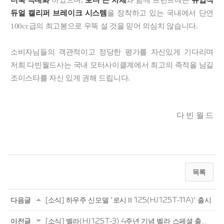
듀얼 캘리퍼 브레이크 시스템
을 장착하고 있는 국내에서 단연
100cc급의 최고봉으로 우뚝 설 것을 믿어 의심치 않습니다.
소비자님들의 객관적이고 정당한 평가를 자신있게 기다리며
저희 다빈월드사는 국내 모터사이클계에서 최고의 족적을 남길
조이스타를 자신 있게 권해 드립니다.
다 빈 월 드
목록
다음글
[소식] 하우주 신모델 '로시Ⅱ125(HJ125T-11A)' 출시
이전글
[소식] 벨라(HJ125T-3) 4주년 기념 벨라 스페셜 출시[2007년 7월]