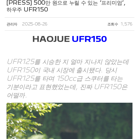
[PRESS] 500만 원으로 누릴 수 있는 ‘프리미엄’,
하우주 UFR150
관리자
2025-08-26
조회수
1,576
HAOJUE
UFR150
UFR125를 시승한 지 얼마 지나지 않았는데
UFR150이 국내 시장에 출시됐다.
당시
UFR125를 타며 150cc급 스쿠터를 타는
기분이라고 표현했었는데,
진짜 UFR150은
어떨까.