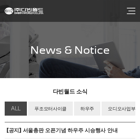
News & Notice
다빈월드 소식
ALL
푸조모터사이클
하우주
오디오사업부
[공지] 서울총판 오픈기념 하우주 시승행사 안내