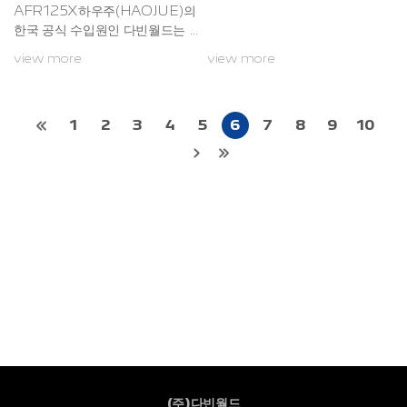
AFR125X하우주(HAOJUE)의
한국 공식 수입원인 다빈월드는 8
월 4일, 총 3종의 신규 스쿠터 모
view more
view more
델 HAOJUE ADX 125, UFR1
50, AFR125X를 공식 출시했
다.이번 출시 라인업은 각기 다른
라이프스타일과 수요를 겨냥하면
1
2
3
4
5
6
7
8
9
10
서도 공통적으로 ‘동급을 초월한
상품성’을 갖춘 모델들로 구성되
어 있어 소비자들의 뜨거운 관심
이 집중되고 있다.UFR150, 프리
미엄 크루저의 정점UFR150은
독창적인 디자인과 고급 마감, 편
안한 크루징 성능으로 많은 주목
을 받은 UFR125의 상위 라인업
으로, 한층 더 강력한 성능과 존재
감으로 무장한 프리미엄 크루저
스쿠터다.2채...
(주)다빈월드