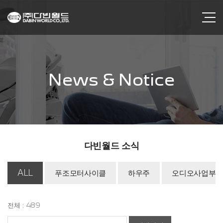
News & Notice
다빈월드 소식
ALL
푸조모터사이클
하우주
오디오사업부
전체 : 489