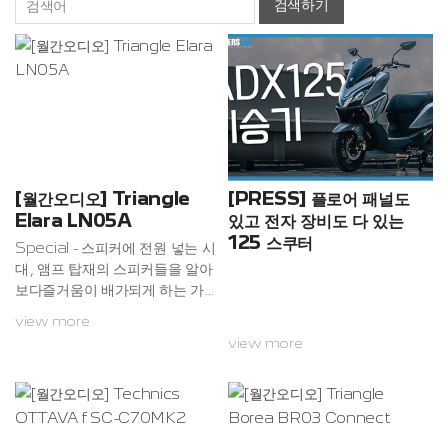
검색하기
[월간오디오] Triangle
[PRESS] 플로어 패널도
Elara LN05A
있고 전자 장비도 다 있는
125 스쿠터
Special - 스피커에 전원 넣는 시
대, 앰프 탑재의 스피커들을 알아
보다즐거움이 배가되게 하는 가정
상비 스피커엘라라 LN05A는 가
view more
히 세계 스피커 시장을 석권했다
view more
는 평가를 받고 있는 트라이앵글
의 액티브 플로어스탠딩 스피커
제품. 이 제작사는 브랜드적인 허
풍이 없고, 소리 잘 만들어 내기로
유명하다. 디자인 역시 프랑스 태