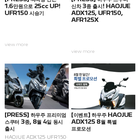
커넥트를 블루투스 연결로 핸드폰
온·오프라인을 막론하고 최고 수
1.6만원으로 25cc UP!
신차 3종 출시! HAOJUE
을 사용해 소리를 울리자마자 마
준의 평균 평점을 기록하고 있다.
UFR150 시승기
ADX125, UFR150,
치 시청실 안에 5월...
OTTAVA f SC-C70MK2의 높
AFR125X
은 인기에 한몫하는 것...
view more
view more
[PRESS] 하우주 프리미엄
[이벤트] 하우주 HAOJUE
스쿠터 3종, 8월 4일 동시
ADX125 8월 특별
출시
프로모션
HAOJUE ADX125·UFR150·