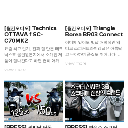
생답게 유려함의 덕목을 잘 지켜
내고 있다. 동사는 최근 액티브 라
인업을 대거 보강, 그 대표작이 이
스피커가 속한 엘라라(Elara) 시
리즈이다.이 스피커는 이름에서
[월간오디오] Technics
[월간오디오] Triangle
알 수 있듯이 트라이앵글의 대표
OTTAVA f SC-
Borea BR03 Connect
적인 베스트셀러 제품 LN05를
C70MK2
어디에 있어도 빛날 매력적인 액
액티브화한 제품이...
티브 스피커트라이앵글은 아름답
요즘 최고 인기, 진짜 잘 만든 테크
고 우아하며 품질도 뛰어나다. 그
닉스표 올인원본지에서 소개된 제
리고 금상첨화라고 할 수 있을 정
품이 잘나간다고 하면 괜히 어깨
view more
도로 가격대도 좋다. 당연히 동사
가 으쓱해진다. 이번에 소개할 테
view more
의 어떤 기종을 구입해도 결코 실
크닉스의 라이프 스타일 오디오인
패 확률이 제로에 가까운 스피커
OTTAVA f SC-C70MK2가 바
의 대명사가 되어 버린 것이다. 4
로 그런 제품인데, 국내 출시 이래
0주년 기념 모델 등을 포함한 몇
수천 대에 달하는 누적 판매고를
기종이 다소 가격이 비싸기도 하
올리며 지속적인 판매 상승세를
지만, 대부분은 어떤 사람이라도
이어 가고 있다고 한다. 특히 일반
조금만 절약하면 마련할 수 있는
음악 애호가뿐만 아니라, 숙련된
제품들이다. 그러나 가격대를 보
오디오 전문 애호가들 사이에서도
고 만만히 봤다간 그야말로 실수
‘고품질 사운드와 세련된 디자
하기 마련. 시청기 보레아 BR03
인’이 주된 구매 동기로 언급되며,
[PRESS] 씨씨당 단돈
[PRESS] 하우주 스쿠터