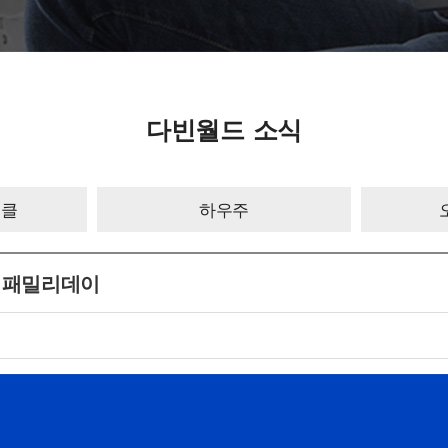
다빈월드 소식
이클
하우주
스 패밀리데이