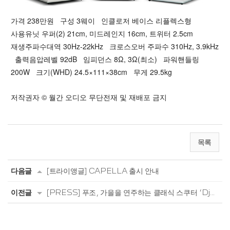
가격 238만원 구성 3웨이 인클로저 베이스 리플렉스형
사용유닛 우퍼(2) 21cm, 미드레인지 16cm, 트위터 2.5cm
재생주파수대역 30Hz-22kHz 크로스오버 주파수 310Hz, 3.9kHz
출력음압레벨 92dB 임피던스 8Ω, 3Ω(최소) 파워핸들링
200W 크기(WHD) 24.5×111×38cm 무게 29.5kg
저작권자 © 월간 오디오 무단전재 및 재배포 금지
목록
다음글
[트라이앵글] CAPELLA 출시 안내
이전글
[PRESS] 푸조, 가을을 연주하는 클래식 스쿠터 ‘Django’