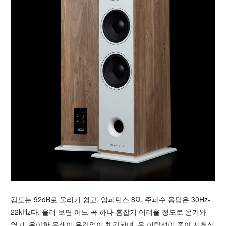
감도는 92dB로 울리기 쉽고, 임피던스 8Ω, 주파수 응답은 30Hz-
22kHz다. 울려 보면 어느 곡 하나 흠잡기 어려울 정도로 온기와
열기, 우아한 음색이 유감없이 체감되며, 음 이탈성이 좋아 시청실