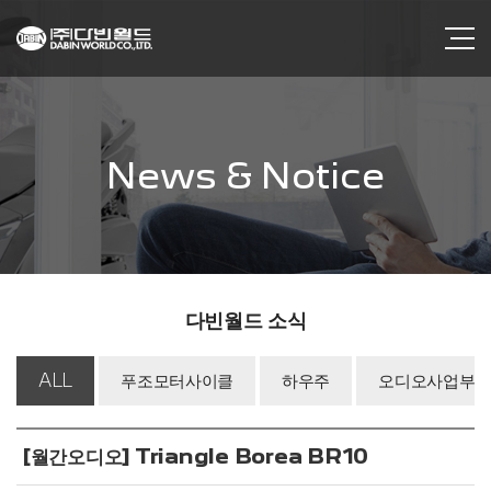
News & Notice
다빈월드 소식
ALL
푸조모터사이클
하우주
오디오사업부
[월간오디오] Triangle Borea BR10