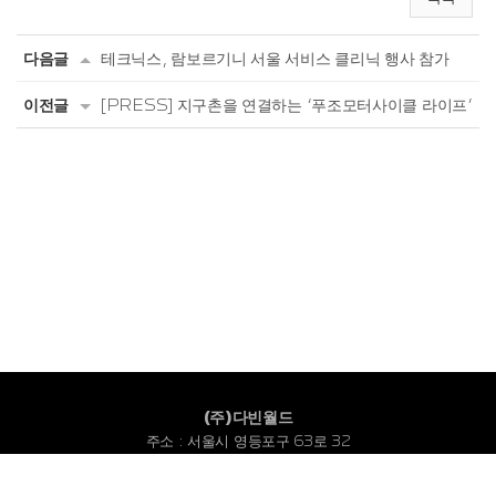
다음글
테크닉스, 람보르기니 서울 서비스 클리닉 행사 참가
이전글
[PRESS] 지구촌을 연결하는 ‘푸조모터사이클 라이프’
(주)다빈월드
주소 : 서울시 영등포구 63로 32
고객센터 : 1533-2088
대표번호 : 02-780-3116