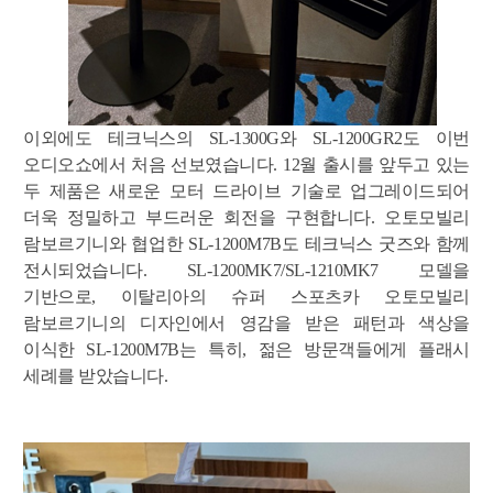
이외에도 테크닉스의
SL-1300G
와
SL-1200GR2
도 이번
오디오쇼에서 처음 선보였습니다
. 12
월 출시를 앞두고 있는
두 제품은 새로운 모터 드라이브 기술로 업그레이드되어
더욱 정밀하고 부드러운 회전을 구현합니다
.
오토모빌리
람보르기니와 협업한
SL-1200M7B
도 테크닉스 굿즈와 함께
전시되었습니다
. SL-1200MK7/SL-1210MK7
모델을
기반으로
,
이탈리아의 슈퍼 스포츠카 오토모빌리
람보르기니의 디자인에서 영감을 받은 패턴과 색상을
이식한
SL-1200M7B
는 특히
,
젊은 방문객들에게 플래시
세례를 받았습니다
.