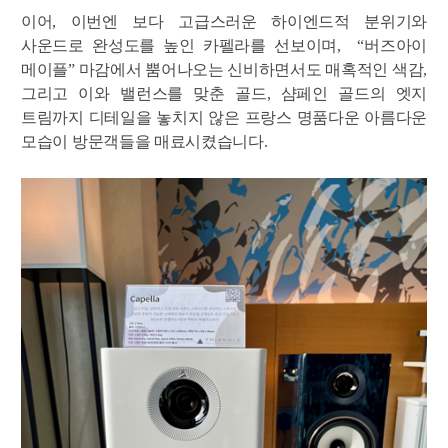
이어
,
이번엔 보다 고급스러운 하이엔드적 분위기와
사운드로 완성도를 높인 카펠라를 선보이며
, “
버즈아이
메이플
”
마감에서 뿜어나오는 신비하면서도 매혹적인 색감
,
그리고 이와 밸런스를 맞춘 골드
,
샴페인 골드의 엣지
트림까지 디테일을 놓치지 않은 프랑스 명품다운 아름다운
모습이 방문객들을 매료시켰습니다
.