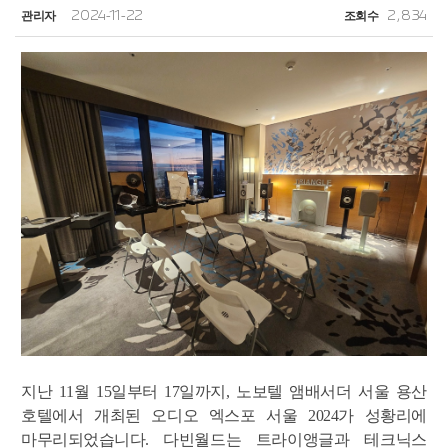
관리자
2024-11-22
조회수
2,834
지난
11
월
15
일부터
17
일까지
,
노보텔 앰배서더 서울 용산
호텔에서 개최된 오디오 엑스포 서울
2024
가 성황리에
마무리되었습니다
.
다빈월드는 트라이앵글과 테크닉스