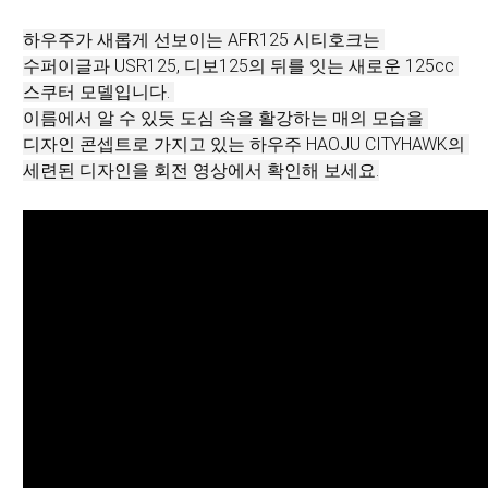
AFR125 CITYHAWK)
하우주가 새롭게 선보이는 AFR125 시티호크는 
수퍼이글과 USR125, 디보125의 뒤를 잇는 새로운 125cc 
스쿠터 모델입니다. 
이름에서 알 수 있듯 도심 속을 활강하는 매의 모습을 
디자인 콘셉트로 가지고 있는 하우주 HAOJU CITYHAWK의 
세련된 디자인을 회전 영상에서 확인해 보세요.