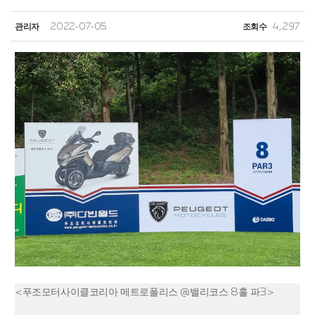
관리자
2022-07-05
조회수
4,297
<푸조모터사이클코리아 메트로폴리스 @밸리코스 8홀 파3>