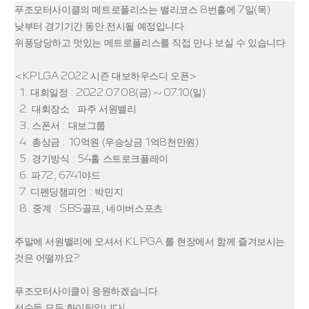
푸조모터사이클의 메트로폴리스는 밸리코스 8번홀에 7일(목)
낮부터 경기기간 동안 전시될 예정입니다.
위풍당당하고 멋있는 메트로폴리스를 직접 만나 보실 수 있습니다.
<KPLGA 2022 시즌 대보하우스디 오픈>
1. 대회일정 : 2022.07.08(금) ~ 07.10(일)
2. 대회장소 : 파주 서원밸리
3. 스폰서 : 대보그룹
4. 총상금 : 10억원 (우승상금 1억8천만원)
5. 경기방식 : 54홀 스트로크플레이
6. 파72, 6741야드
7. 디펜딩챔피언 : 박민지
8. 중계 : SBS골프, 네이버스포츠
주말에 서원밸리에 오셔서 KLPGA 를 현장에서 함께 즐겨보시는
것은 어떨까요?
푸조모터사이클이 응원하겠습니다.
선수들 모두 화이팅입니다!