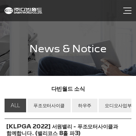
News & Notice
다빈월드 소식
ALL
푸조모터사이클
하우주
오디오사업부
[KLPGA 2022] 서원밸리 - 푸조모터사이클과
함께합니다. (밸리코스 8홀 파3)