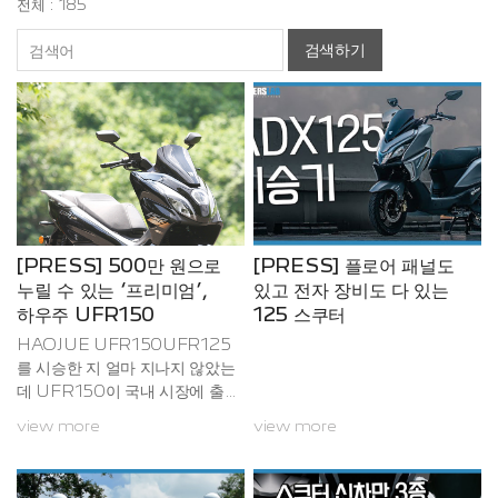
전체 : 185
검색하기
[PRESS] 500만 원으로
[PRESS] 플로어 패널도
누릴 수 있는 ‘프리미엄’,
있고 전자 장비도 다 있는
하우주 UFR150
125 스쿠터
HAOJUE UFR150UFR125
를 시승한 지 얼마 지나지 않았는
데 UFR150이 국내 시장에 출시
됐다. 당시 UFR125를 타며 150
view more
view more
cc급 스쿠터를 타는 기분이라고
표현했었는데, 진짜 UFR150은
어떨까.150cc급 스쿠터 시장에