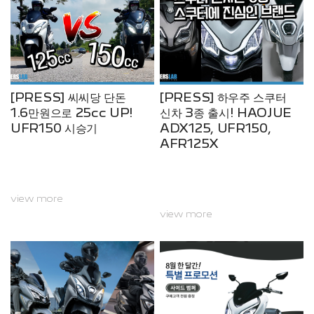
도전장을 내민 UFR150유로 5+
환경규제는 모터사이클 업계에 많
은 것을 바꿔 놓았다. 겉보기엔 별
로 달라진 것이 없어 보일 수도 있
지만, 모터사이클의 성능에, 구조
에 더 나아가 원가에 큰 영향을 미
쳤다.국내 모터사이클 시장에서 1
[PRESS] 씨씨당 단돈
[PRESS] 하우주 스쿠터
25cc급 스쿠터의 영향력은 절대
1.6만원으로 25cc UP!
신차 3종 출시! HAOJUE
적이다. 제조사 입장에서는 꾸준
UFR150 시승기
ADX125, UFR150,
히 안정적으로 판매가 보장되는
AFR125X
모델로, 탄탄하게 밑바탕 역할...
view more
view more