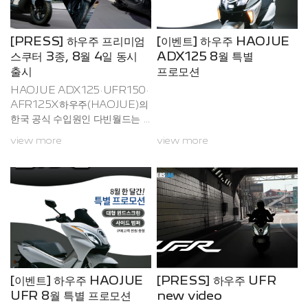
[PRESS] 하우주 프리미엄
[이벤트] 하우주 HAOJUE
스쿠터 3종, 8월 4일 동시
ADX125 8월 특별
출시
프로모션
HAOJUE ADX125·UFR150·
AFR125X하우주(HAOJUE)의
한국 공식 수입원인 다빈월드는 8
월 4일, 총 3종의 신규 스쿠터 모
view more
view more
델 HAOJUE ADX 125, UFR1
50, AFR125X를 공식 출시했
다.이번 출시 라인업은 각기 다른
라이프스타일과 수요를 겨냥하면
서도 공통적으로 ‘동급을 초월한
상품성’을 갖춘 모델들로 구성되
어 있어 소비자들의 뜨거운 관심
이 집중되고 있다.UFR150, 프리
미엄 크루저의 정점UFR150은
독창적인 디자인과 고급 마감, 편
[이벤트] 하우주 HAOJUE
[PRESS] 하우주 UFR
안한 크루징 성능으로 많은 주목
UFR 8월 특별 프로모션
new video
을 받은 UFR125의 상위 라인업