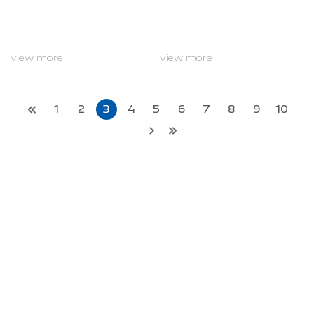
으로, 한층 더 강력한 성능과 존재
감으로 무장한 프리미엄 크루저
스쿠터다.2채...
view more
view more
1
2
3
4
5
6
7
8
9
10