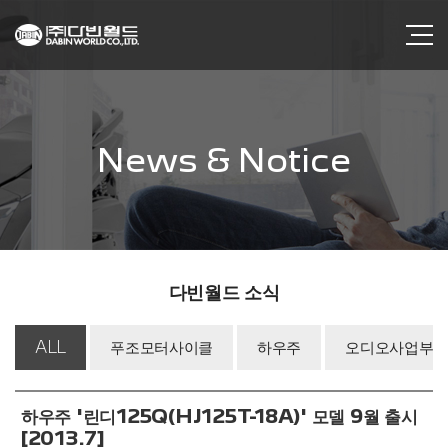
News & Notice
다빈월드 소식
ALL
푸조모터사이클
하우주
오디오사업부
하우주 '린디125Q(HJ125T-18A)' 모델 9월 출시
[2013.7]