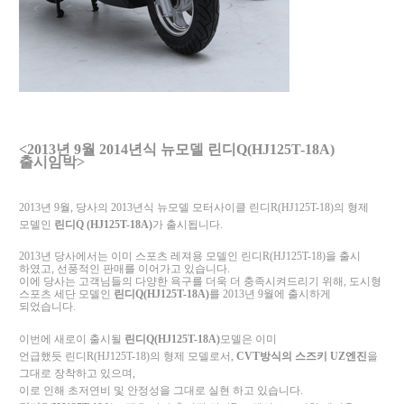
<2013년 9월 2014년식 뉴모델 린디Q(HJ125T-18A)
출시임박>
2013
년
9
월
,
당사의
2013
년식 뉴모델 모터사이클
린디
R(HJ125T-18)
의 형제
모델인
린디
Q (HJ125T-18A)
가 출시됩니다
.
2013
년 당사에서는 이미 스포츠
레져용 모델인
린디
R(HJ125T-18)
을 출시
하였고
,
선풍적인 판매를 이어가고 있습니다
.
이에 당사는 고객님들의 다양한 욕구를 더욱 더 충족시켜드리기 위해
,
도시형
스포츠 세단 모델인
린디
Q(HJ125T-18A)
를
2013
년
9
월에 출시하게
되었습니다
.
이번에 새로이 출시될
린디
Q(HJ125T-18A)
모델은 이미
언급했듯
린디
R(HJ125T-18)
의 형
제 모델로서
,
CVT방식의 스즈키
UZ
엔진
을
그대로 장착하고 있으며
,
이로 인해 초저연비 및 안정성을 그대로 실현 하고 있습니다
.