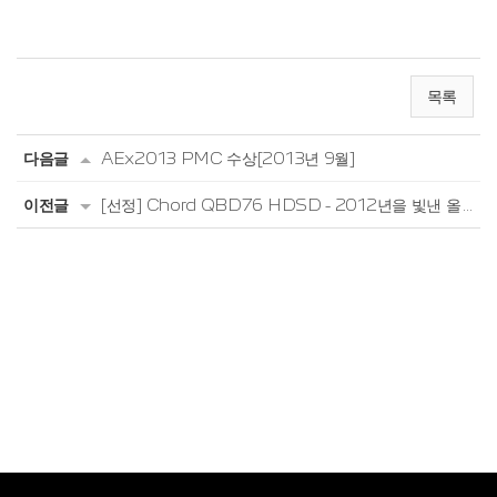
목록
다음글
AEx2013 PMC 수상[2013년 9월]
이전글
[선정] Chord QBD76 HDSD - 2012년을 빛낸 올해의 오디오 베스트10 '3부' (하이파이클...