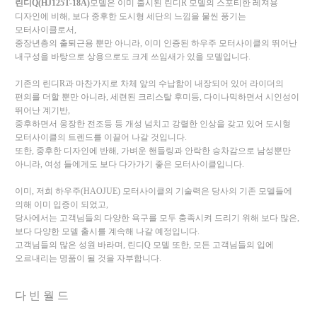
린디
Q(HJ125T-18A)
모델은 이미 출시된 린디
R
모델의 스포티한 레져용
디자인에 비해
,
보다 중후한 도시형 세단의 느낌을 물씬 풍기는
모터사이클로서
,
중장년층의 출퇴근용 뿐만 아니라
,
이미 인증된 하우주 모터사이클의 뛰어난
내구성을 바탕으로 상용으로도 크게 쓰임새가 있을 모델입니다
.
기존의 린디
R
과 마찬가지로 차체 앞의 수납함이 내장되어 있어 라이더의
편의를 더할 뿐만 아니라
,
세련된 크리스탈 후미등
,
다이나믹하면서 시인성이
뛰어난 계기반
,
중후하면서 웅장한 전조등 등 개성 넘치고 강렬한 인상을 갖고 있어 도시형
모터사이클의 트렌드를 이끌어 나갈 것입니다.
또한
,
중후한 디자인에 반해
,
가벼운 핸들링과 안락한 승차감으로 남성뿐만
아니라
,
여성 들에게도 보다 다가가기 좋은 모터사이클입니다
.
이미
,
저희 하우주
(HAOJUE)
모터사이클의 기술력은 당사의 기존 모델들에
의해 이미 입증이 되었고
,
당사에서는 고객님들의 다양한 욕구를 모두 충족시켜 드리기 위해 보다 많은,
보다 다양한 모델 출시를 계속해 나갈 예정입니다
.
고객님들의 많은 성원 바라며
,
린디
Q
모델 또한
,
모든 고객님들의 입에
오르내리는 명품이 될 것을 자부합니다
.
다 빈 월 드