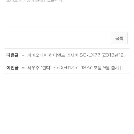
오디오 명기상에 선정되었습니다.
목록
다음글
파이오니아 하이엔드 리시버 SC-LX77 [2013년12월]
이전글
하우주 '린디125Q(HJ125T-18A)' 모델 9월 출시 [2013.7]