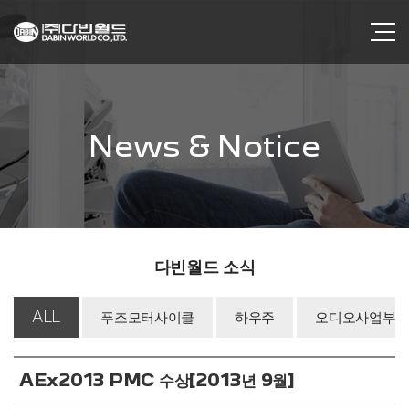
News & Notice
다빈월드 소식
ALL
푸조모터사이클
하우주
오디오사업부
AEx2013 PMC 수상[2013년 9월]