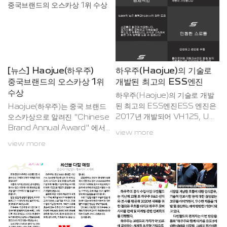
크, 크루저 바이크, 마지막으로 전
금하신 독자분들은 작년 이맘때
기이륜차까지 다양한 라인업을 선
썼던 2018년 결산 기사(두유바
보일 예정이다.
이크 77회 클릭)를 먼저 훑어보시
면 좋을 것 같습니다. 그리고 성격
급하신 분들을 위해 요약해드리면
2019년 역시 수입사들의 꾸준한
판매 증가와 국내 브랜드(지금은
[뉴스] Haojue(하우주)
하우주(Haojue)의 기술로
국내 생산분이 없습니다만…ㅠㅠ)
중국브랜드의 오스카상 1위
개발된 최고의 ESS엔진
의 퇴보가 이어졌습니다. 10년 넘
수상
하우주(Haojue)의 기술로 개발
게 연 10만대 수준인 국내 이륜차
된 최고의 ESS엔진ESS 엔진은
Haojue(하우주)는 중국 브랜드
시장에서 수입사...
2017년 개발되어 VH125, US
오스카상으로 알려진 "Chinese
R125와 상반기 출시 예정인 슈퍼
Brand Annual Award" 에서
view more
이글 125에 장착됐습니다.14가지
이륜차 부분 1위를 수상하여 17년
view more
첨단 기술로 형성된 하우주(Haoj
이상 이어온 정상의 자리를 유지
ue)의 ESS엔진은 시대를 초월한
했다.2019년 12월 27일 "Chin
성능을 라이더에게 제공합니다.지
a Brand Annual Awards" 에
능적인 전자식 부품, 침술형 실린
서 세계 브랜드 연구소 (World B
더, 경량화된 고속으로 이동하는
rand Lab)는 Haojue(하우주)
부품 그리고 놓은 수준의 공기이
는 Huawei(화웨이), Gree(그리
동 흡입구와 같은 14가지 이상의
전기), Haier(하이얼), Lenovo
첨단기술이 모여 ESS엔진이 만
(레노버) 등 중국에서 활동하는 3