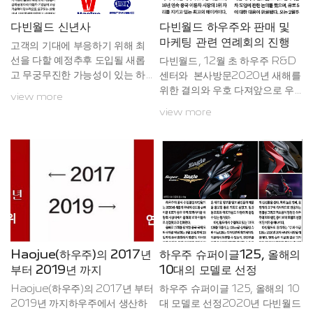
들어 졌습니다. 6.6 kW의 높은
5개의 주요 브랜드와 함께 "201
출력과 10 N•M를 높은 토크
9 China Brand Annual Awar
다빈월드 신년사
다빈월드 하우주와 판매 및
를 발생시키지만 소음과 진동이
d No.1" 를 수상했습니다.업계에
마케팅 관련 연례회의 진행
고객의 기대에 부응하기 위해 최
거의 발생하지 않습니다.14가지의
서 "Chinese Brand Oscar"
선을 다할 예정추후 도입될 새롭
다빈월드, 12월 초 하우주 R&D
첨...
로 알려진 "Chinese Brand A
고 무궁무진한 가능성이 있는 하
센터와 본사방문2020년 새해를
nnual Award"는 소비자 브랜드
우주의 이륜차와다빈월드에 많은
위한 결의와 우호 다져앞으로 우
view more
선호도의 변화를 나타내는 지표이
관심 부탁
수하고 새로운 모델들을 소비자들
며...
view more
에게 제공 예정
Haojue(하우주)의 2017년
하우주 슈퍼이글125, 올해의
부터 2019년 까지
10대의 모델로 선정
Haojue(하우주)의 2017년 부터
하우주 슈퍼이글 125, 올해의 10
2019년 까지하우주에서 생산하
대 모델로 선정2020년 다빈월드