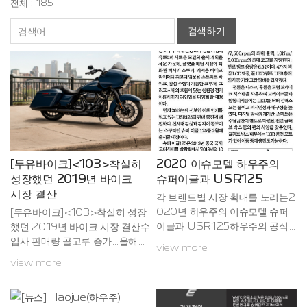
전체 : 185
검색하기
[두유바이크]<103>착실히
2020 이슈모델 하우주의
성장했던 2019년 바이크
슈퍼이글과 USR125
시장 결산
각 브랜드별 시장 확대를 노리는2
020년 하우주의 이슈모델 슈퍼
[두유바이크]<103>착실히 성장
이글과 USR125하우주의 공식
했던 2019년 바이크 시장 결산수
수입원인 다빈월드는 하우주 국내
입사 판매량 골고루 증가…올해도
view more
론칭 20주년을 기념해 유로5
최다 판매 모델은 PCX2020년
view more
의 새로운 모델의 출시 계획을 세
도 어느새 한 달이 지나긴 했지만
웠다.럭셔리 스쿠터, 레저용바이
작년 모터사이클 시장을 한 번 정
크, 라이더 최고의 입문용 바이
리해보도록 하겠습니다. 혹시 궁