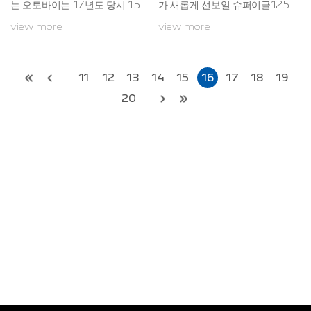
는 오토바이는 17년도 당시 15년
가 새롭게 선보일 슈퍼이글125국
연속 1위라는 기록을 세웠습니다.
제 모터사이클 박람회 시상식에서
view more
view more
2년이 지난 2019년하우주는 17
올해 10대 모델로 선정독수리 모
년 연속 1위를 달성하였습니다.또
양의 획기적 디자인, 높은 연비와
한, 하우주의 브랜드 가치는 201
저소음이 장점인 ESS엔진 탑재
7년 442.18억 위안 (한화 약 7조
11
12
13
14
15
16
17
18
19
3300억)로 책정됐습니다.하우주
20
는 지속적으로 성장하여 브랜드
가치를 569.46억 위안(한화 약 9
조 7459억)으로 상승시켰습니
다.하우주의 기술력으로 생산된
제품들은 세계를 놀라게 합니다.
지속적으로 발전하는 하우주를 통
해 라이더들은 즐거움과 만...