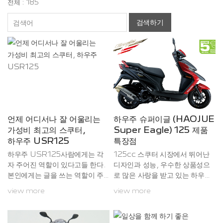
전체 : 185
검색하기
언제 어디서나 잘 어울리는
하우주 슈퍼이글 (HAOJUE
가성비 최고의 스쿠터,
Super Eagle) 125 제품
하우주 USR125
특장점
하우주 USR125사람에게는 각
125cc 스쿠터 시장에서 뛰어난
자 주어진 역할이 있다고들 한다.
디자인과 성능, 우수한 상품성으
본인에게는 글을 쓰는 역할이 주
로 많은 사랑을 받고 있는 하우주
어진 듯하고, 다른 사람들 역시 각
의 슈퍼이글 (Super Eagle) 12
view more
view more
자의 역할에 따라 살아가고 있다.
5의 제품 특징을영상에서 확인하
모터사이클도 비슷하다. 물론 큰
세요!
범주에서는 똑같이 이동수단이지