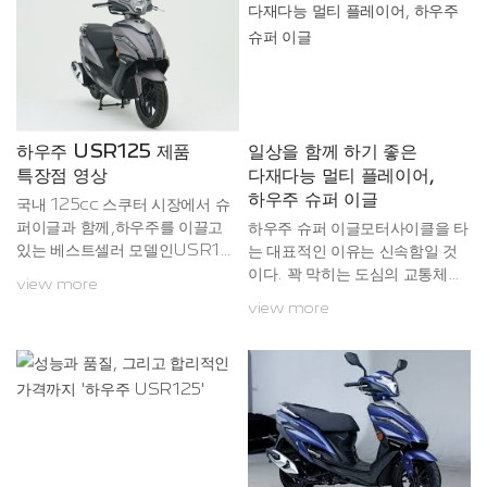
만, 그 안을 세밀하게 들여다보면
어떤 모델은 트랙에서 더 빠르게
달리는 역할이, 또다른 모델은 오
프로드를 거침없이 달리는 역할이
주어져 있다. 오늘 시승한 하우주
USR125에는 어떤 역할이 주어
졌을까? 다른 125cc 스쿠터와
하우주 USR125 제품
일상을 함께 하기 좋은
마찬가지로 근거리의 신속한 이동
특장점 영상
다재다능 멀티 플레이어,
이라는 역할이 가장 주가 되겠지
하우주 슈퍼 이글
국내 125cc 스쿠터 시장에서 슈
만, 이것이 전부는 아닐 것이다.밋
퍼이글과 함께,하우주를 이끌고
하우주 슈퍼 이글모터사이클을 타
밋할 수 있었던 전면...
있는 베스트셀러 모델인USR12
는 대표적인 이유는 신속함일 것
5의 특징과 장점들을 영상에서 확
이다. 꽉 막히는 도심의 교통체증
view more
인하세요~!
에서 오랫동안 시달리고 나면 모
view more
터사이클에 눈이 가는 것은 당연
한 일. 하지만 빠른 모터사이클도
계속 타다 보면 라이더도 사람인
지라 점점 편한 쪽을 찾기 마련이
다. 그래서 근거리 이동수단으로
스쿠터가 주목받는 것이다.하우주
슈퍼 이글편의성의 극대화를 위해
선택하는 스쿠터지만, 여기에서도