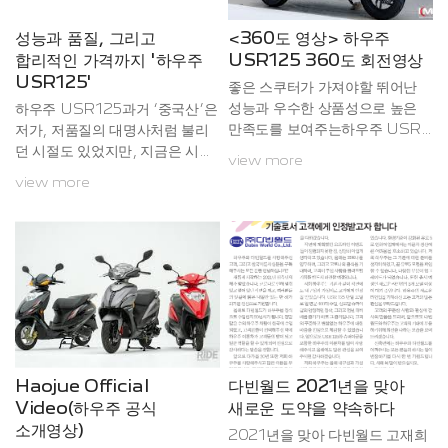
나름의 개성을 추구하는 라이더를
종종 만나볼 수 있다. 단순한 스티
성능과 품질, 그리고
<360도 영상> 하우주
커나 장식을 비롯해 머플러 등 파
합리적인 가격까지 '하우주
USR125 360도 회전영상
츠 튜닝에 이르기까지 다양한 방
USR125'
좋은 스쿠터가 가져야할 뛰어난
법으로 자신의 개성을 스쿠터를
성능과 우수한 상품성으로 높은
하우주 USR125과거 ‘중국산’은
통해 표현...
만족도를 보여주는하우주 USR
저가, 저품질의 대명사처럼 불리
(HAOJUE USR) 125의 디자인
던 시절도 있었지만, 지금은 시대
view more
을 360도 회전 영상에서 확인하
가 많이 바뀌었다. ‘대륙의 실
view more
세요!
수’라는 별명으로 불리는 ‘샤오
미’처럼 기술력 향상과 함께 품질
역시 예전보다 크게 나아져 소비
자들이 중국산임에도 믿고 선택하
는 경우가 조금씩 늘어나고 있다.
하우주 제품들 역시 마찬가지로,
다양한 제품을 생산, 공급하며 쌓
아온 기술력과 품질은 중국산에
대한 고정관념을 깨뜨리기에 충분
하다. 여기에 최근에는 디자인에
Haojue Official
다빈월드 2021년을 맞아
서도 진일보하며 세계 각지에서
Video(하우주 공식
새로운 도약을 약속하다
호평받으며 선전하고 있다.하우주
소개영상)
2021년을 맞아 다빈월드 고재희
USR125오늘 소개할 USR125