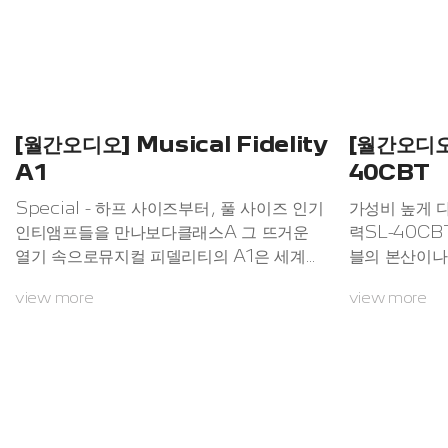
트 드라이브 턴테이블의 왕국이 완성되는
정대표는 199
순...
[월간오디오] Musical Fidelity
[월간오디오]
A1
40CBT
Special - 하프 사이즈부터, 풀 사이즈 인기
가성비 높게 
인티앰프들을 만나보다클래스A 그 뜨거운
력SL-40C
열기 속으로뮤지컬 피델리티의 A1은 세계적
블의 본산이나
베스트셀러이며 클래스A 인티앰프의 원조라
한 범용 턴테이
view more
view more
고 할 수 있다. 1985년 영국에서 출시된 이
사만큼이나 많
기종은 어림잡아 대강 10만 대 이상 판매된
장 대중적인 
것으로 알려졌는데, 당시로는 실로 파격적이
테크닉스의 이
었다.기술적으로 앰프는 클래스A 설계에서
서도 최대한 
가장 음질이 좋은 것으로 알려져 있지만, 이
간결하고 저렴
설계 제품은 발열이 심해서 방열 대책 때문에
느 제품을 고르
앰프의 크기가 커질 수밖에 없다. 그런 본질
이유만으로도 