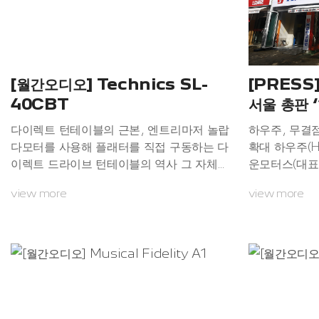
[월간오디오] Technics SL-
[PRESS
40CBT
서울 총판 
다이렉트 턴테이블의 근본, 엔트리마저 놀랍
하우주, 무결
다모터를 사용해 플래터를 직접 구동하는 다
확대 하우주(H
이렉트 드라이브 턴테이블의 역사 그 자체인
운모터스(대표
테크닉스는 한때 주춤했지만, 2014년 베를
품질과 고객 
view more
view more
린 국제 가전박람회(IFA)에서 다시 등장했고,
게 입지를 넓
2016년 1월에 50주년을 맞아 SL-1200G
한 대표(이하
를 소개하며 브랜드의 부활을 알렸고, 지금까
험을 바탕으로
지 쉼 없이 다양한 다이렉트 드라이브 턴테이
통합한 원스톱
블을 소개해 왔다. 그런데 그동안 테크닉스가
울권 하우주 
다양한 그레이드의 턴테이블을 소개해 왔지
잡고 있다.‘정
만, 입문자를 위한 제품이 없었는데, 드디어
업 철학으로 
이번에 그 빈자리가 채워졌다. 진정한 다이렉
담당한다.수리