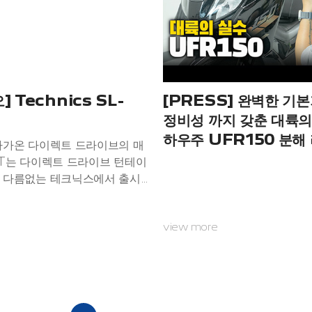
2년 이륜차 업계에 입...
 Technics SL-
[PRESS] 완벽한 기
정비성 까지 갖춘 대륙의 
하우주 UFR150 분해
다가온 다이렉트 드라이브의 매
BT는 다이렉트 드라이브 턴테이
 다름없는 테크닉스에서 출시
블 신기종. 이 제작사는 긴 역
은 모델이 있는데, 시청기는 가
view more
가격대로 만든 초유의 제품이다.
름에 걸맞은 성능을 유지하면
군살을 뺀 간판 실용기로, 가장
한 모델이 등장했으니 이제 어
나 골머리 앓을 필요 없다. 그
새로운 인기 종목이 될 것 같