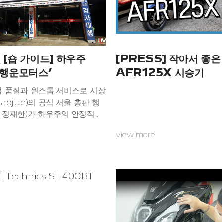
] [숍 가이드] 하우주
[PRESS] 작아서 좋은
‘행운모터스’
AFR125X 시승기
점 품질과 원스톱 서비스로 시장
aojue)의 공식 서울 총판 행
 정재한)가 하우주의 안정적인
중심의 서비스로 시장에서 빠르
view more
혀가고 있다.행운모터스는 정재
 정대표)의 노련하고 풍부한 경
 정비와 부품 및 신차 판매를
 서비스 시스템을 구축하며, 서
네트워크의 핵심 거점으로 자리
직한 서비스, 신뢰의 유통’을 기
서울 전역의 하우주 네트워크를
점으로 시작, 신뢰 기반의 성장