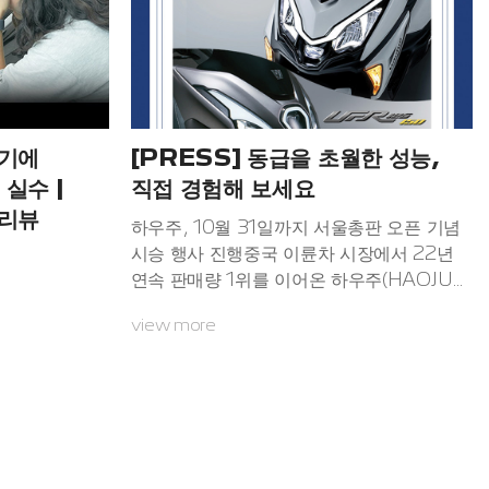
본기에
[PRESS] 동급을 초월한 성능,
실수 |
직접 경험해 보세요
 리뷰
하우주, 10월 31일까지 서울총판 오픈 기념
시승 행사 진행중국 이륜차 시장에서 22년
연속 판매량 1위를 이어온 하우주(HAOJUE)
의 한국 공식 수입원 다빈월드는 최근 서울에
view more
공식 총판을 개설하고, 수도권 고객을 대상으
로 시승 이벤트를 10월 31일까지 진행한다.
이번 행사는 하우주 브랜드의 본격적인 수도
권 확장을 알리는 신호탄이기도 하다. 기존에
는 지방 중심으로 분포됐던 대리점 네트워크
가 이번 서울총판(행운모터스) 개설을 계기로
서울 전역 24곳에 고르게 위치하며, 수도권