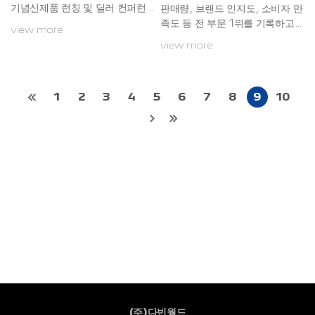
기념신제품 런칭 및 딜러 컨퍼런
판매량, 브랜드 인지도, 소비자 만
스 개최 올해 한국 진출 23주년을
족도 등 전 부문 1위를 기록하고
view more
맞는 하우주의 공식 수입사 ㈜다
있는 하우주(HAOJUE)가 새로
view more
빈월드(대표이사 고재희)는 3월 2
운 모델 ‘UFR’을 공개했다.125c
9일 서울 반포한강공원 세빛섬에
c 프리미엄 크루저 스쿠터 UFR
서 신제품 공식 출시를 기념한 런
은 지금껏 없던 역동적 디자인과
칭쇼 및 딜러 컨퍼런스를 개최했
동급 최강의 탁월한 성능으로 라
1
2
3
4
5
6
7
8
9
10
다.이날 전국 하우주 딜러 200여
이더의 시선을 단숨에 사로잡았
명이 참석한 가운데 2025년 뉴
다.특히, 3월 말 한국 공식 출시를
라인업 3종 프리미엄 크루저 스쿠
앞두고 있어 국내 라이더의 관심
터 UFR, 배달시장 특화 스쿠터
이 고조되고 있다.‘무결점 추구’를
HAOJUE ADX125, 그리고 경
지향한 하우주 UFR은 최고출력
량급 아메리칸 크루저 TR300Pl
12.24마력과 최대토크 12Nm를
us를 첫 선보였다.하우주는 중국
자랑하는 수랭식 4스트로크 엔진
이륜차 시장에서 22년 연속 판매
을 탑재해 경쾌한 가속 성능을 발
량, 브랜드 인지도, 소비자 만...
휘한다. 또한, 가스 서스펜션을 적
용해 불필요한 진동과 ...
(주)다빈월드