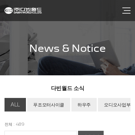
News & Notice
다빈월드 소식
ALL
푸조모터사이클
하우주
오디오사업부
전체 : 489