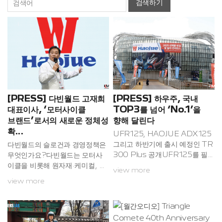
검색하기
[PRESS] 다빈월드 고재희
[PRESS] 하우주, 국내
대표이사, ‘모터사이클
TOP3를 넘어 ‘No.1’을
브랜드’로서의 새로운 정체성
향해 달린다
확...
UFR125, HAOJUE ADX125
그리고 하반기에 출시 예정인 TR
다빈월드의 슬로건과 경영정책은
300 Plus 공개UFR125를 필두
무엇인가요?다빈월드는 모터사
로 100cc와 125cc에서 막강의
이클을 비롯해 원자재·케미컬, 하
view more
스쿠터 라인업 구축중국 1위 브랜
이파이 오디오 등 3개 사업 부문
view more
드, ‘하우주 제품 = 시장의 표
을 운영하는 기업으로, 해외 유수
준’이라는 인식 확립하우주는 딜
의 대규모 제조사와 파트너십을
러들이 믿고 판매, 라이더들은 제
맺고 수입 및 국내 유통을 통해 시
품을 믿고 타는 브랜드하우주의
장의 성장 잠재력을 발굴하는 국