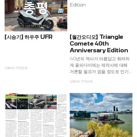
공식 수입원인 다빈월드가 국내 1
제적인 비즈니스 마인드를 갖추고
25cc급 스쿠터 시장을 이끌어갈
있습니다.다빈월드는 ‘지속 가능
뉴 모델 2종과 300cc 어반 크루
한 가치, 새로운 패러다임의 창
저 모델을 공개하면서 2년 안에
조’를 슬로건으로, 고객과의 신뢰
‘국내 TOP3 진입’을 향한 출사표
를 최우선으로 하며, 고객 요구를
를 던졌다.다빈월드는 30여 년의
정확히 파악하고 맞춤형 솔루션을
[시승기] 하우주 UFR
[월간오디오] Triangle
사업 경력을 가진 국내 대표적인
제공하는 고객 중심 경영, 변화하
Comete 40th
모터사이클 전문 수입 및 유통 기
는 시장 트렌드를 신속하게 분석
Anniversary Edition
업이다. 중국 모터사이클 1위 브
하고, 경제 효율적인 솔루션을 제
40년의 역사가 아름답고 화려하
랜드인 ...
시해 업계를 ...
게 꽃피다이제는 제작사에 대해
view more
거론할 필요가 없을 정도로 인기
를 모으고 있는 프랑스의 트라이
view more
앵글이 창립 40주년을 맞으면서
몇 기종의 제품을 선보였다. 각 시
리즈별로 숫자를 제한해 생산하는
한정판인데, 그중에서 에스프리 4
0주년 기념 모델 중 북셀프 제품
이 시청기인 코메트(Comete) 4
0th 애니버서리 에디션이다.과거
에는 그토록 문화 강국이었던 프
랑스가 이상하게도 좀 시들해졌다