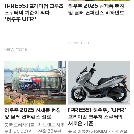
는 느낌을 받는 것은 나 혼자만이
[PRESS] 프리미엄 크루즈
하우주 2025 신제품 런칭
아닐 것이다. 명작 소설도 맥이 끊
스쿠터의 기준이 되다
및 딜러 컨퍼런스 비하인드
겼고 스타 한 명도 변변히 없는 영
'하우주 UFR'
화도 존재 자체를 의심할 만큼 보
통의 흥미 없는 소...
view more
view more
하우주 2025 신제품 런칭
[PRESS] 하우주, 'UFR'
및 딜러 컨퍼런스 성료
프리미엄 크루저 스쿠터의
새로운 기준
중국 모터사이클 1위 브랜드 하우
주(Haojue) 한국 진출 23주년
중국 이륜차 시장에서 22년 연속